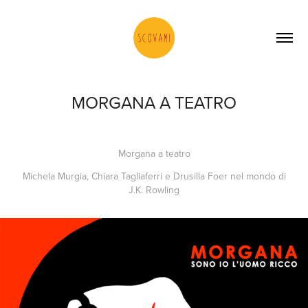
MORGANA A TEATRO
Morgana a teatro
Michela Murgia, Chiara Tagliaferri e Drusilla Foer nel mondo di
J.K. Rowling