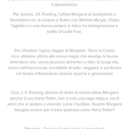
ti dimentichino.
Per questo, J.K. Rowling, l’ultima Morgana di buddybank e
Storielibere.fm, la viviamo a Teatro con Michela Murgia, Chiara
Tagliaferri e una donna sempre in bilico tra immaginazione e
realtà: Drusilla Foer.
Per chiudere l’epico viaggio di
Morgana - Sono io l’uomo
ricco
abbiamo attinto alla stessa magia che avvolge la buona
letteratura che, senza processi alchemici o elisir di lunga vita,
riesce nell’impresa più incredibile di tutte: viaggiare e perdurare
nel tempo influenzando diverse epoche e generazioni.
Così, J. K. Rowling, diventa di diritto la nostra ultima Morgana
perché il suo Harry Potter, non è solo una saga magica, ma di
amici che si aiutano a vicenda: come i buddies. Quanto Morgana
bisogna essere per creare qualcosa come Harry Potter?
Morgana - Sono io l'uomo ricco
è un podcast