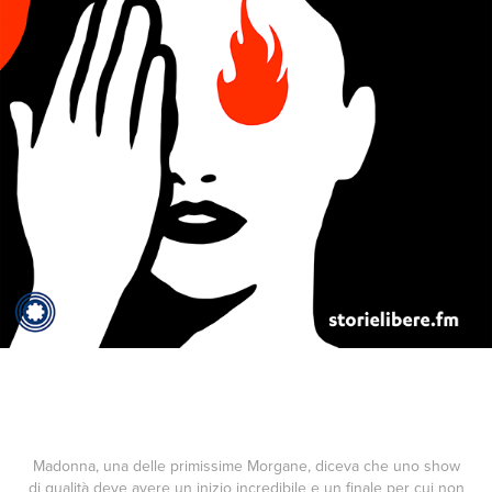
Madonna, una delle primissime Morgane, diceva che uno show
di qualità deve avere un inizio incredibile e un finale per cui non