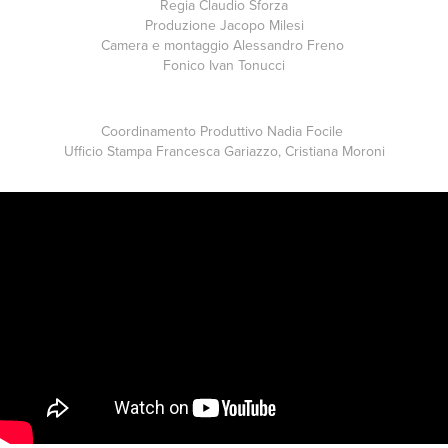
Regia
Claudio Sforza
Produzione
Jacopo Milesi
Camera e montaggio
Alessandro Freno
Fonico
Ivan Tonucci
Coordinamento Produttivo
Nadia Focile
Ufficio Stampa
Francesca Gariazzo
,
Cristiana Moroni